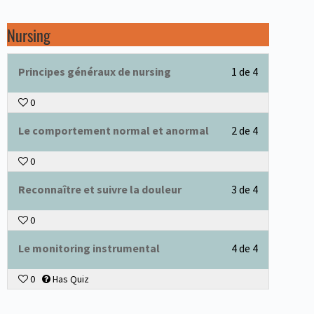
Nursing
Principes généraux de nursing
1 de 4
0
Le comportement normal et anormal
2 de 4
0
Reconnaître et suivre la douleur
3 de 4
0
Le monitoring instrumental
4 de 4
0
Has Quiz