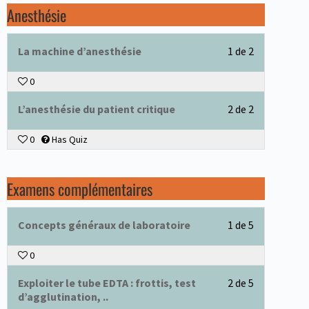
Anesthésie
La machine d’anesthésie
1 de 2
0
L’anesthésie du patient critique
2 de 2
0
Has Quiz
Examens complémentaires
Concepts généraux de laboratoire
1 de 5
0
Exploiter le tube EDTA : frottis, test
2 de 5
d’agglutination, ..