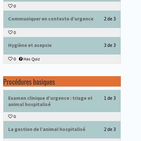
0
Communiquer en contexte d’urgence
2 de 3
0
Hygiène et asepsie
3 de 3
0
Has Quiz
Procédures basiques
Examen clinique d’urgence : triage et
1 de 3
animal hospitalisé
0
La gestion de l’animal hospitalisé
2 de 3